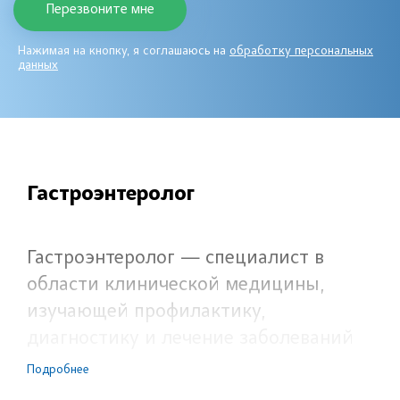
Нажимая на кнопку, я соглашаюсь на
обработку персональных
данных
Гастроэнтеролог
Гастроэнтеролог — специалист в
области клинической медицины,
изучающей профилактику,
диагностику и лечение заболеваний
желудочно-кишечного тракта. Врачи-
Подробнее
гастроэнтерологи клиники «Первый