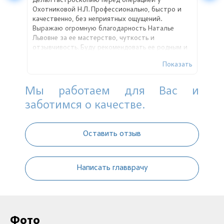
ине
Делал гастроскопию перед операцией у
Сего
ь
Охотниковой Н.Л. Профессионально, быстро и
Гали
ла,
качественно, без неприятных ощущений.
проф
Выражаю огромную благодарность Наталье
иссл
Львовне за ее мастерство, чуткость и
мне 
отзывчивость. Буду рекомендовать ее родным и
Лече
знакомым.
дина
Показать
Мы работаем для Вас и
заботимся о качестве.
Оставить отзыв
Написать главврачу
Фото