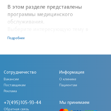
В этом разделе представлены
программы медицинского
обслуживания.
Выберите интересующую тему в
меню.
Подробнее
Сотрудничество
Информация
Вакансии
О клинике
Поставщикам
Пациентам
Реклама
+7(495)105-93-44
Мы принимаем
Обратная связь