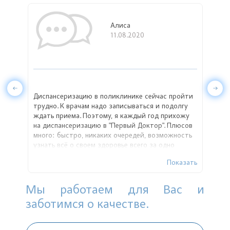
Алиса
11.08.2020
Диспансеризацию в поликлинике сейчас пройти
Хожу
дую
трудно. К врачам надо записываться и подолгу
нужн
ждать приема. Поэтому, я каждый год прихожу
пров
на диспансеризацию в "Первый Доктор". Плюсов
забо
много: быстро, никаких очередей, возможность
меня
ы
узнать всё о своем здоровье всего за одно
расп
обследование, на руки выдаётся результат и
прог
азать
Показать
памятка. Очень советую потратить полчаса и
боль
т и
узнать подробности о своем здоровье!
Спас
ые,
проф
Мы работаем для Вас и
ому
заботимся о качестве.
ШОЕ
за
!