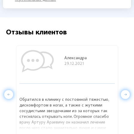
Отзывы клиентов
Александра
29.12.2021
Обратился в клинику с постоянной тяжестью,
На п
ачали
дискомфортом в ногах, а также с жуткими
стал
ием
сосудистыми звездочками из за которых так
поэт
 что
стеснялась открывать ноги. Огромное спасибо
благ
врачу Артуру Араевичу он назначил лечение
за п
е!
после чего стало значительно лучше и самое
главное он убрал эти варикозные вены путем