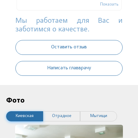
азать
Показать
склеротерапии. Всем советую эту клинику и
особенно моего врача. Спасибо Вам за все...
Мы работаем для Вас и
заботимся о качестве.
Оставить отзыв
Написать главврачу
Фото
Киевская
Отрадное
Мытищи