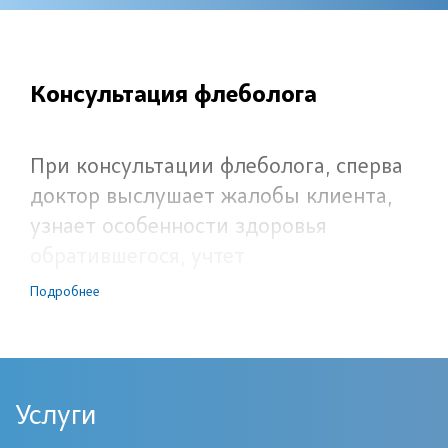
Консультация флеболога
При консультации флеболога, сперва
доктор выслушает жалобы клиента,
узнает особенности здоровья
обратившегося, учтет
наследственность и хронические
Подробнее
недуги. На втором этапе флеболог
назначит диагностические
исследования, которые помогут
установить достоверный диагноз.
Услуги
Также врач расскажет о правильном