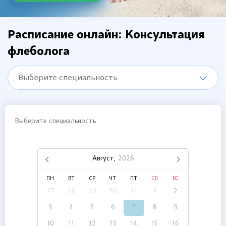
Расписание онлайн: Консультация
флеболога
Выберите специальность
Выберите специальность
Август,
2026
ПН
ВТ
СР
ЧТ
ПТ
СБ
ВС
27
28
29
30
31
1
2
3
4
5
6
7
8
9
10
11
12
13
14
15
16