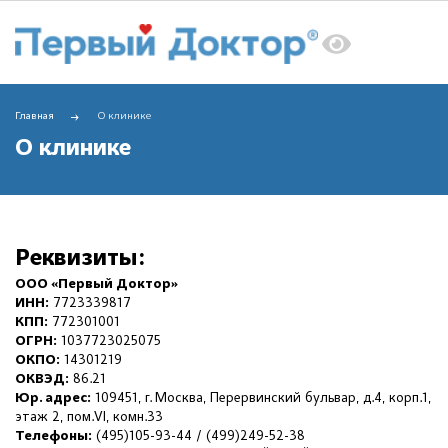
Главная
О клинике
О клинике
Реквизиты:
ООО «Первый Доктор»
ИНН:
7723339817
КПП:
772301001
ОГРН:
1037723025075
ОКПО:
14301219
ОКВЭД:
86.21
Юр. адрес:
109451, г. Москва, Перервинский бульвар, д.4, корп.1,
этаж 2, пом.VI, комн.33
Телефоны:
(495)105-93-44 / (499)249-52-38