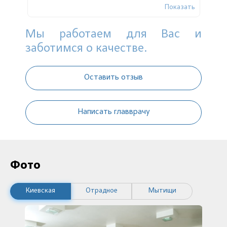
азать
Показать
склеротерапии. Всем советую эту клинику и
особенно моего врача. Спасибо Вам за все...
Мы работаем для Вас и
заботимся о качестве.
Оставить отзыв
Написать главврачу
Фото
Киевская
Отрадное
Мытищи