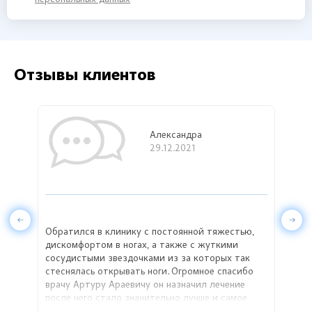
Отзывы клиентов
Александра
29.12.2021
Обратился в клинику с постоянной тяжестью,
На п
ачали
дискомфортом в ногах, а также с жуткими
стал
ием
сосудистыми звездочками из за которых так
поэт
 что
стеснялась открывать ноги. Огромное спасибо
благ
врачу Артуру Араевичу он назначил лечение
за п
е!
после чего стало значительно лучше и самое
главное он убрал эти варикозные вены путем