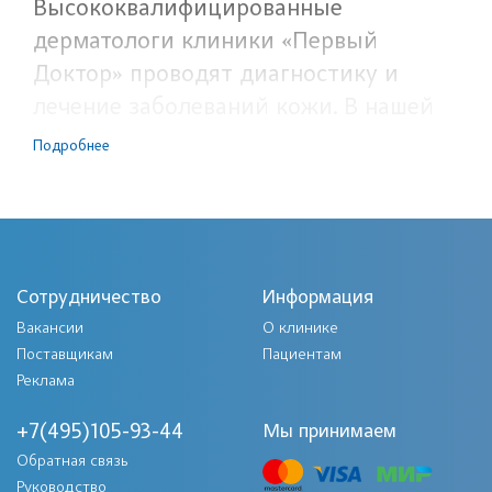
Высококвалифицированные
дерматологи клиники «Первый
Доктор» проводят диагностику и
лечение заболеваний кожи. В нашей
клинике Вы можете сдать все
Подробнее
необходимые анализы для точной
постановки дерматологического
диагноза, а также пройти полный
курс лечения.
Сотрудничество
Информация
Вакансии
О клинике
Повод к обращению к дерматологу
Поставщикам
Пациентам
Реклама
Родинки, Папилломы,
Кондиломы
+7(495)105-93-44
Мы принимаем
Зуд кожи
Обратная связь
Покраснение кожи
Руководство