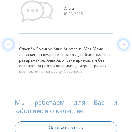
Ольга
18.03.2025
Спасибо Большое Анне Ашотовне. Моя Мама
Анна
лежачая с инсультом , под грудью было сильное
с бо
раздражение, Анна Ашотовне приехала и без
учас
анализов определила причину , через три дня
заин
все пошло на поправку, Спасибо .
Искр
докт
Мы работаем для Вас и
заботимся о качестве.
Оставить отзыв