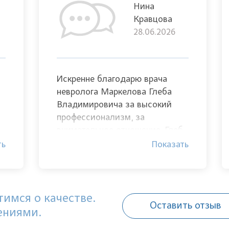
Нина
Кравцова
28.06.2026
Искренне благодарю врача
невролога Маркелова Глеба
Владимировича за высокий
профессионализм, за
внимательное отношение. Глеб
ич
Владимирович всё подробно
ть
Показать
объяснил и назначил грамотное
лечение.
имся о качестве.
Оставить отзыв
ениями.