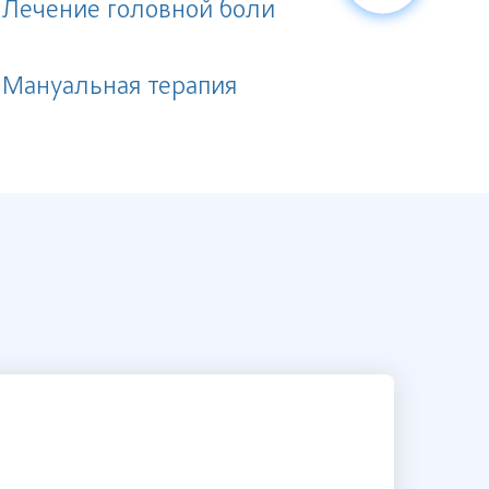
Лечение головной боли
Массаж ос
Мануальная терапия
Массаж су