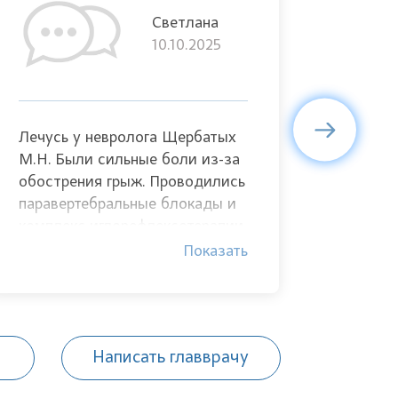
Светлана
10.10.2025
Лечусь у невролога Щербатых
Лечусь 
М.Н. Были сильные боли из-за
М.Н. Бы
обострения грыж. Проводились
обостре
паравертебральные блокады и
паравер
комплекс иглорефлексотерапии.
раза) и 
Благодаря этому удалось
иглореф
Показать
восстановиться после
Благода
нескольких обострений,
восстан
уменьшить боль и напряжение
несколь
в спине. Лечение также
уменьши
Написать главврачу
положительно повлияло на моё
в спине.
психоэмоциональное
положит