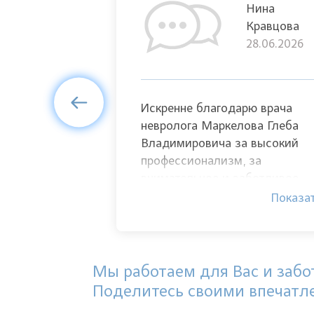
Нина
Валентина
Кравцова
04.08.2020
28.06.2026
довольна,
Искренне благодарю врача
упно. Майя
невролога Маркелова Глеба
ла осмотр,
Владимировича за высокий
 что у меня
профессионализм, за
ла
внимательное и заботливое
Т.
отношение. Глеб Владимиров
Показать
Показа
всё подробно объяснил и
назначил грамотное лечение.
Мы работаем для Вас и забот
Поделитесь своими впечатл