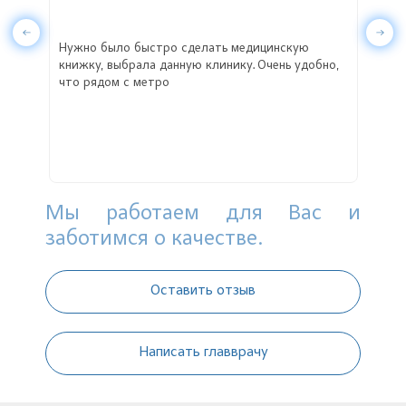
й
Нужно было быстро сделать медицинскую
Свою
ольна
книжку, выбрала данную клинику. Очень удобно,
прод
что рядом с метро
о и
ла
 мне
азать
Мы работаем для Вас и
заботимся о качестве.
Оставить отзыв
Написать главврачу