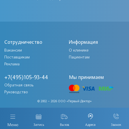
предоставляет платные медицинские
услуги на дому, в том числе: уколы на
дому.
Услуга оказывается по Москве и
Сотрудничество
Информация
Московской области – ежедневно, без
Вакансии
О клинике
выходных.
Поставщикам
Пациентам
Реклама
На дому уколы, в привычной для Вас
+7(495)105-93-44
Мы принимаем
обстановке!
Обратная связь
Руководство
Требуются уколы на дому
© 2002 – 2026 ООО «Первый Доктор»
по тел. 8 (495) 191-27-38
Меню
Запись
Вызов
Адреса
Звонок