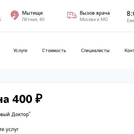
8:
Мытищи
Вызов врача
Б
Лётная, 40
Москва и МО
Еж
Услуги
Стоимость
Специалисты
Кон
а 400 ₽
рвый Доктор"
те услуг