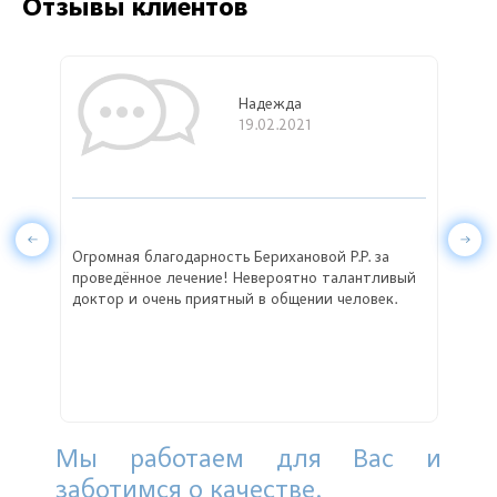
Отзывы клиентов
Надежда
19.02.2021
на
Огромная благодарность Берихановой Р.Р. за
Перв
проведённое лечение! Невероятно талантливый
Рамз
доктор и очень приятный в общении человек.
квал
не м
заде
и он
Огро
Мы работаем для Вас и
заботимся о качестве.