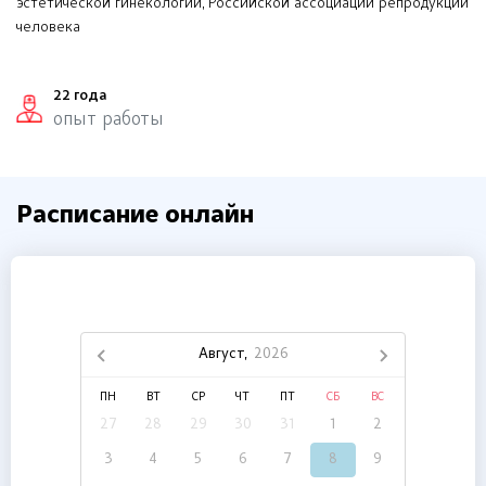
эстетической гинекологии, Российской ассоциации репродукции
человека
22 года
опыт работы
Расписание онлайн
Август,
2026
ПН
ВТ
СР
ЧТ
ПТ
СБ
ВС
27
28
29
30
31
1
2
3
4
5
6
7
8
9