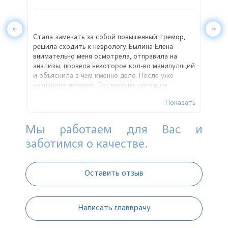
ишком
Стала замечать за собой повышенный тремор,
Огро
емени
решила сходить к неврологу. Былина Елена
пров
али
внимательно меня осмотрела, отправила на
анализы, провела некоторое кол-во манипуляций
и объяснила в чем именно дело. После уже
назначила лечение. Постепенно ситуация
на
налаживалась и сейчас я уже абсолютно
азать
Показать
ровна
здорова.
м и
Мы работаем для Вас и
ло
заботимся о качестве.
вала
е
буду
Оставить отзыв
Написать главврачу