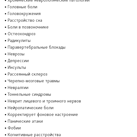
• Хронические неврологические патологии
• Головные боли
• Головокружения
• Расстройство сна
• Боли в позвоночнике
• Остеохондроз
• Радикулиты
• Паравертебральные блокады
• Неврозы
• Депрессии
• Инсульты
• Рассеянный склероз
• Черепно-мозговые травмы
• Невралгии
• Тоннельные синдромы
• Неврит лицевого и троичного нервов
• Нейропатические боли
• Корректирует фоновое настроение
• Панические атаки
• Фобии
• Когнитивные расстройства