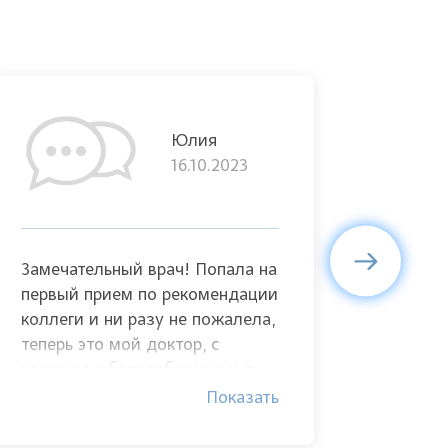
Юлия
16.10.2023
Замечательный врач! Попала на
От души
первый прием по рекомендации
доктора
коллеги и ни разу не пожалела,
внимание
теперь это мой доктор, с
высокий
которым я беспроблемно и с
сердечн
огромным удовольствием
отличны
Показать
прошла и стандартные
Человек
консультации, и первую