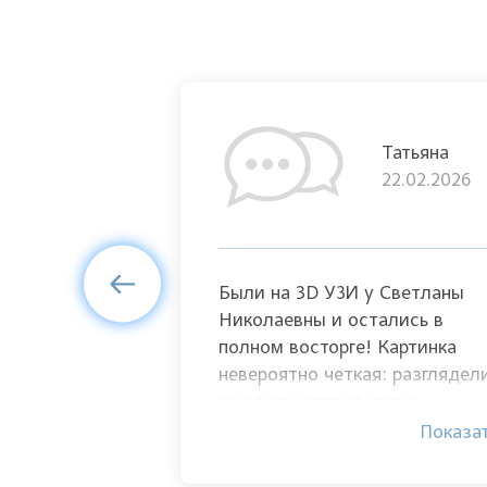
Елена
Татьяна
11.01.2020
22.02.2026
гие девушки
Были на 3D УЗИ у Светланы
облемами
Николаевны и остались в
характера,
полном восторге! Картинка
а
невероятно четкая: разглядел
ше всего,
каждую черточку лица,
ь Светлану
пальчики и даже то, как малы
Показать
Показа
олностью
улыбается. Доктор очень
му. Теперь я
терпеливая — подождала, по