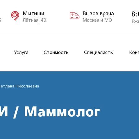
8:
Мытищи
Вызов врача
Б
Лётная, 40
Москва и МО
Еж
Услуги
Стоимость
Специалисты
Кон
ветлана Николаевна
ЗИ / Маммолог