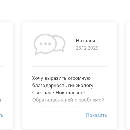
Наталья
28.12.2025
Хочу выразить огромную
благодарность гинекологу
Светлане Николаевне!
и
Обратилась к ней с проблемой
кровотечения, которая
ш
беспокоила меня две недели.
ть
Показать
Светлана Николаевна — тот
ка
врач, который с первого приема