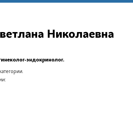
ветлана Николаевна
 гинеколог-эндокринолог.
категории.
ии: