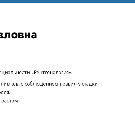
вловна
ециальности «Рентгенология».
снимков, с соблюдением правил укладки
оля.
трастом.