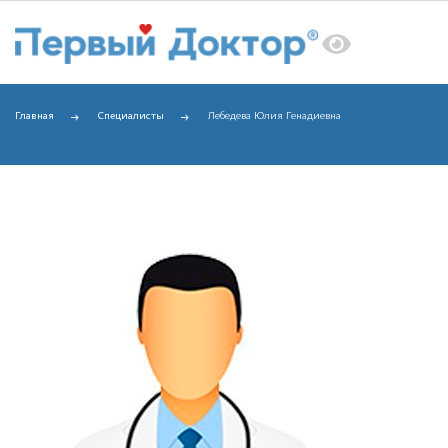
Главная
Специалисты
Лебедева Юлия Генадиевна