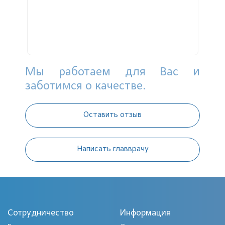
скру
оста
на
Обяз
назн
ней 
азать
Мы работаем для Вас и
заботимся о качестве.
Оставить отзыв
Написать главврачу
Сотрудничество
Информация