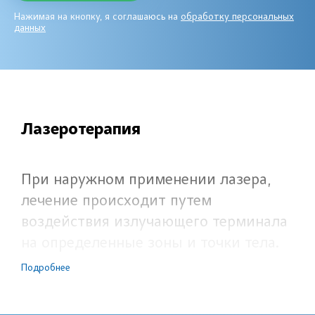
Нажимая на кнопку, я соглашаюсь на
обработку персональных
данных
Лазеротерапия
При наружном применении лазера,
лечение происходит путем
воздействия излучающего терминала
на определенные зоны и точки тела.
Свет проникает сквозь ткани на
Подробнее
большую глубину и стимулирует
обмен веществ в пораженных тканях,