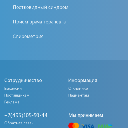
Лазер – источник когерентного
Постковидный синдром
оптического излучения высокой
плотности и направленности.
Прием врача терапевта
Лазерные методы лечения занимают
Спирометрия
одно из ведущих мест в списке самых
перспективных направлений
современной медицины.
Такое лечение совершенно
безболезненно и комфортно.
Сотрудничество
Информация
Вакансии
Лазеротерапия зарегистрирована
О клинике
Поставщикам
Пациентам
Минздравом и разрешена к
Реклама
применению в РФ.
Существует четкая схема сочетания
+7(495)105-93-44
Мы принимаем
лазеротерапии с медикаментозной
Обратная связь