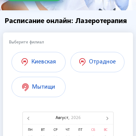
Расписание онлайн: Лазеротерапия
Выберите филиал
Киевская
Отрадное
Мытищи
Август,
2026
ПН
ВТ
СР
ЧТ
ПТ
СБ
ВС