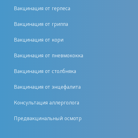
лечения широкого спектра
Вакцинация от герпеса
заболеваний и состояний. Среди
основных показаний:
Вакцинация от гриппа
Снижение иммунитета
Вакцинация от кори
Длительные воспалительные
Вакцинация от пневмококка
процессы
Хроническая усталость
Вакцинация от столбняка
Угревые высыпания, кожные
заболевания
Вакцинация от энцефалита
Аллергии
Консультация аллерголога
Как проходит процедура
Предвакцинальный осмотр
Процедура аутогемотерапии