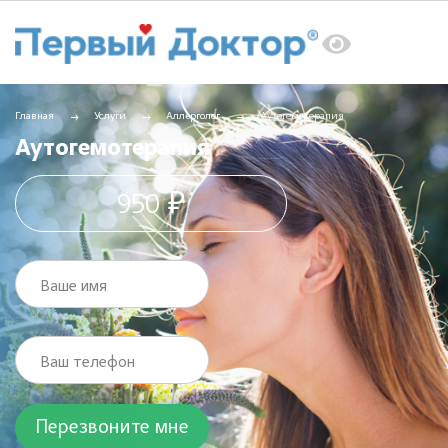
Главная
Услуги
Аллерголог
Аутогемотерапия
Аутогемотерапия
950 ₽
Ваше имя
Ваш телефон