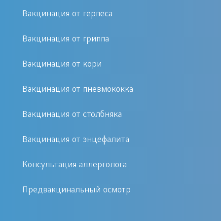
Вакцинация от герпеса
Вакцинацию рекомендуется
проводить детям старше 1 года, а
Вакцинация от гриппа
также взрослым, которые не болели
ветряной оспой. В группе риска
Вакцинация от кори
находятся:
Вакцинация от пневмококка
Беременные женщины
Вакцинация от столбняка
Люди с ослабленным
иммунитетом
Вакцинация от энцефалита
Пациенты, страдающие
хроническими заболеваниями
Консультация аллерголога
Как проходит процедура
Предвакцинальный осмотр
Вакцинация от ветряной оспы в