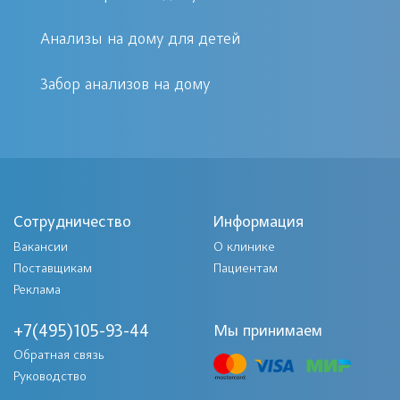
исследований, как анализ мочи,
Анализы на дому для детей
актуальна – этот вид диагностики
достаточно прост и
Забор анализов на дому
информативен.Сдать анализ мочи на
дому по Москве и Московской
области – ежедневно, без выходных.
Как сдать анализ мочи на дому
Сотрудничество
Информация
Вакансии
О клинике
Для того чтобы произвести забор
Поставщикам
Пациентам
анализа мочи на дому в Москве,
Реклама
достаточно сделать всего один
+7(495)105-93-44
Мы принимаем
звонок, и квалифицированные
Обратная связь
специалисты сети клиник Первый
Руководство
Доктор ответят на все ваши вопросы,