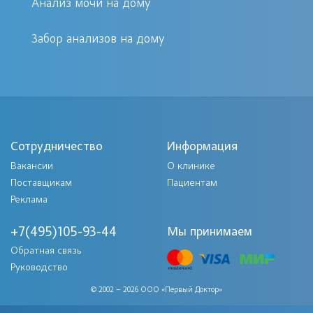
Анализ мочи на дому
установления параметров текущего
состояния, а если ребенок заболел, и
Забор анализов на дому
нет возможности посетить клинику
лично, стоит воспользоваться
услугами медцентра, которые
предоставляются с выездом
профильного специалиста на дом.
Сотрудничество
Информация
Диагностические мероприятия
Вакансии
О клинике
позволяют выявить причины
Поставщикам
Пациентам
происходящих патологических
Реклама
нарушений и определить
+7(495)105-93-44
Мы принимаем
оптимальный вариант наиболее
Обратная связь
быстрого восстановления.
Руководство
© 2002 – 2026 ООО «Первый Доктор»
Способы сдачи анализов на дому для детей