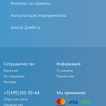
сможет провести осмотр стоп,
Анализы на гормоны
оценить чувствительность и
исследовать состояние сосудов
Консультация эндокринолога
нижних конечностей с помощью
Школа Диабета
ультразвукового дуплексного
сканирования, а также обучить
правилам ухода за ногами при
сахарном диабете.
Сотрудничество
Информация
Проявления диабетической стопы
Вакансии
О клинике
Поставщикам
Пациентам
Зачастую, в результате снижения
Реклама
чувствительности нижних
конечностей (диабетическая
+7(495)105-93-44
Мы принимаем
нейропатия) и/или вследствие
Обратная связь
Руководство