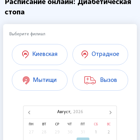
Расписание онлайн: Диабетическая
стопа
Выберите филиал
Киевская
Отрадное
Мытищи
Вызов
Август,
2026
ПН
ВТ
СР
ЧТ
ПТ
СБ
ВС
27
28
29
30
31
1
2