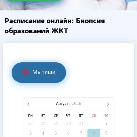
Расписание онлайн: Биопсия
образований ЖКТ
Мытищи
Август,
2026
ПН
ВТ
СР
ЧТ
ПТ
СБ
ВС
27
28
29
30
31
1
2
3
4
5
6
7
8
9