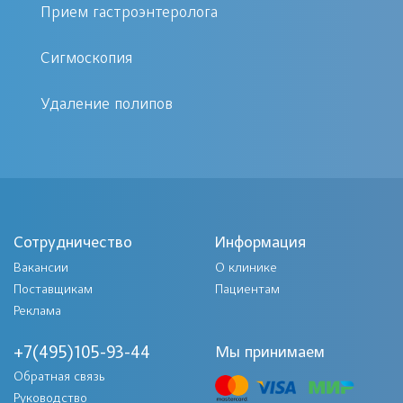
Полипы и кисты
Прием гастроэнтеролога
Нарушения слизистой оболочки
Сигмоскопия
ЖКТ
Удаление полипов
Как проходит процедура
Процедура проводится с
использованием эндоскопического
оборудования. Врач вводит тонкий
Сотрудничество
Информация
зонд через рот или анальное
Вакансии
О клинике
отверстие в зависимости от
Поставщикам
Пациентам
локализации образования. При
Реклама
необходимости пациенту дается
+7(495)105-93-44
Мы принимаем
легкая анестезия для максимального
Обратная связь
комфорта. Биопсия занимает около
Руководство