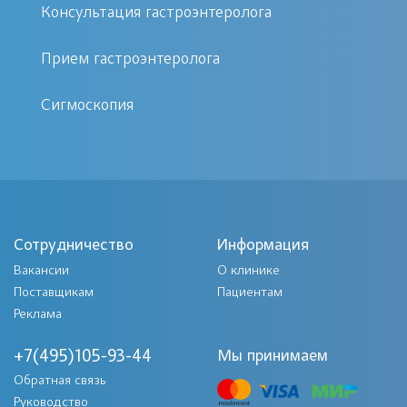
наличие симптомов, таких как
Консультация гастроэнтеролога
боли в животе, нарушения
Прием гастроэнтеролога
пищеварения, кровотечения;
результаты обследований,
Сигмоскопия
показывающие наличие полипов.
Как проходит процедура
Удаление полипов ЖКТ проводится с
Сотрудничество
Информация
помощью эндоскопического
Вакансии
О клинике
оборудования. Врач аккуратно
Поставщикам
Пациентам
удаляет полипы без необходимости
Реклама
разрезов. Процедура проходит под
+7(495)105-93-44
Мы принимаем
местной анестезией, что сводит к
Обратная связь
минимуму болезненные ощущения.
Руководство