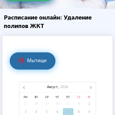
Расписание онлайн: Удаление
полипов ЖКТ
Мытищи
Август,
2026
ПН
ВТ
СР
ЧТ
ПТ
СБ
ВС
27
28
29
30
31
1
2
3
4
5
6
7
8
9