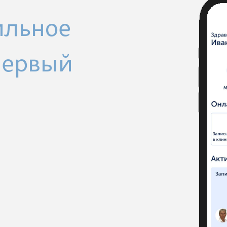
ильное
Первый