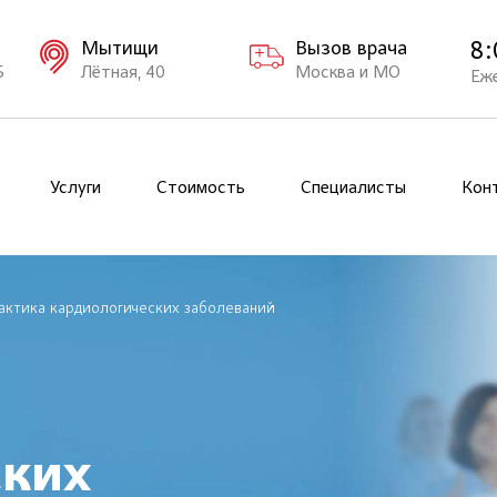
8:
Мытищи
Вызов врача
Б
Лётная, 40
Москва и МО
Еж
Услуги
Стоимость
Специалисты
Кон
ктика кардиологических заболеваний
ских