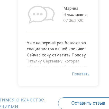
Марина
Николаевна
07.06.2020
Уже не первый раз благодарю
специалистов вашей клиники!
Сейчас хочу отметить Попову
Татьяну Сергеевну, которая
объяснила мне необходимость
профилактики
Показать
кардиологических заболеваний
и согласившись с ней я сумела
предотвратить большие
проблемы со здоровьем!
имся о качестве.
Оставить отзыв
ениями.