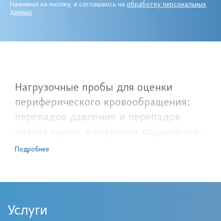
Нажимая на кнопку, я соглашаюсь на
обработку персональных
данных
Нагрузочные пробы для оценки
периферического кровообращения:
перепадов давления и перепадов
потока крови, измерения лодыжечно-
плечевго индекса, время
Подробнее
восстановления кровотока после
нагрузки. Термин «Тредмил -тест» или
«ЭКГ с нагрузкой» обозначает снятие
ЭКГ во время выполнения нагрузки —
Услуги