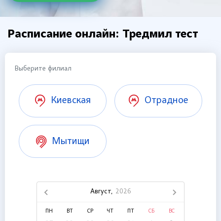
Расписание онлайн: Тредмил тест
Выберите филиал
Киевская
Отрадное
Мытищи
Август,
2026
ПН
ВТ
СР
ЧТ
ПТ
СБ
ВС