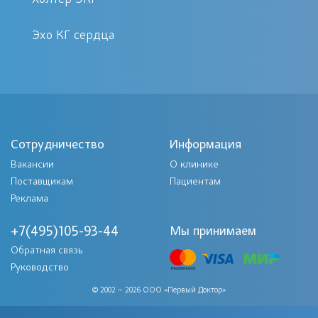
дорожка), которая постепенно
увеличивается. Параллельно
Эхо КГ сердца
регистрируются показатели работы
сердца (давление, пульс,
кардиограмма) и изменения их в
зависимости от нагрузки.
Сотрудничество
Информация
Подготовка к тестированию
Вакансии
О клинике
Поставщикам
Пациентам
За три часа до начала ЭКГ с нагрузкой
Реклама
исключить приём пищи.
+7(495)105-93-44
Мы принимаем
Исследование лучше не проводить
Обратная связь
после стрессовых ситуаций, больших
Руководство
физических нагрузок. Информировать
© 2002 – 2026 ООО «Первый Доктор»
врача о принимаемых препаратах до