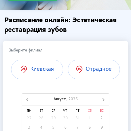
Расписание онлайн: Эстетическая
реставрация зубов
Выберите филиал
Киевская
Отрадное
Август,
2026
ПН
ВТ
СР
ЧТ
ПТ
СБ
ВС
27
28
29
30
31
1
2
3
4
5
6
7
8
9