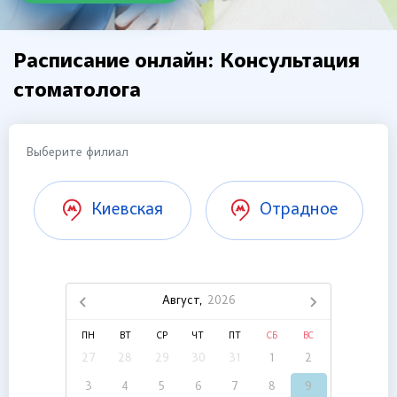
Расписание онлайн: Консультация
стоматолога
Выберите филиал
Киевская
Отрадное
Август,
2026
ПН
ВТ
СР
ЧТ
ПТ
СБ
ВС
27
28
29
30
31
1
2
3
4
5
6
7
8
9