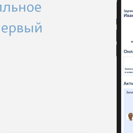
ильное
Первый