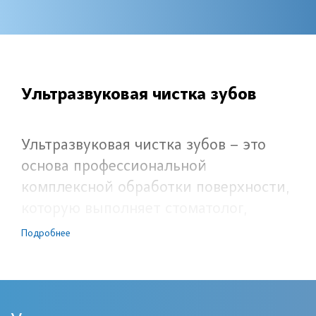
Ультразвуковая чистка зубов
Ультразвуковая чистка зубов – это
основа профессиональной
комплексной обработки поверхности,
которую выполняет стоматолог,
имеющий обучение и практический
Подробнее
опыт по выполнению манипуляций с
использованием
специализированного оборудования.