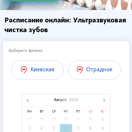
Расписание онлайн: Ультразвуковая
чистка зубов
Выберите филиал
Киевская
Отрадное
Август,
2026
ПН
ВТ
СР
ЧТ
ПТ
СБ
ВС
27
28
29
30
31
1
2
3
4
5
6
7
8
9