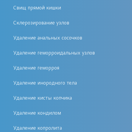
восстанавливается естественным
Свищ прямой кишки
путем.
Склерозирование узлов
Высокая эффективность:
Процедура демонстрирует
Удаление анальных сосочков
отличные результаты даже в
хронических и сложных случаях.
Удаление геморроидальных узлов
Безоперационный метод:
Удаление геморроя
Никаких разрезов, швов и
общего наркоза. Минимальный
Удаление инородного тела
риск осложнений.
Кратковременность: Вся
Удаление кисты копчика
процедура занимает всего
Удаление кондилом
несколько минут вашего
времени.
Удаление копролита