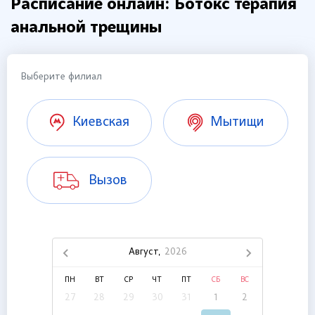
Расписание онлайн: Ботокс терапия
анальной трещины
Выберите филиал
Киевская
Мытищи
Вызов
Август,
2026
ПН
ВТ
СР
ЧТ
ПТ
СБ
ВС
27
28
29
30
31
1
2