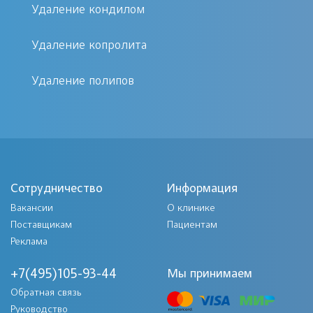
Удаление кондилом
проктолог проведет тщательный
осмотр, поставит точный диагноз и
Удаление копролита
определит оптимальную тактику
лечения. Сама процедура удаления
Удаление полипов
занимает мало времени и проводится
в условиях дневного стационара, что
позволяет сразу вернуться к
привычному ритму жизни. После
вмешательства врач даст подробные
Сотрудничество
Информация
рекомендации по уходу для быстрого
Вакансии
О клинике
Поставщикам
восстановления.
Пациентам
Реклама
Как к нам попасть?
+7(495)105-93-44
Мы принимаем
Обратная связь
Позвоните нам или оставьте
Руководство