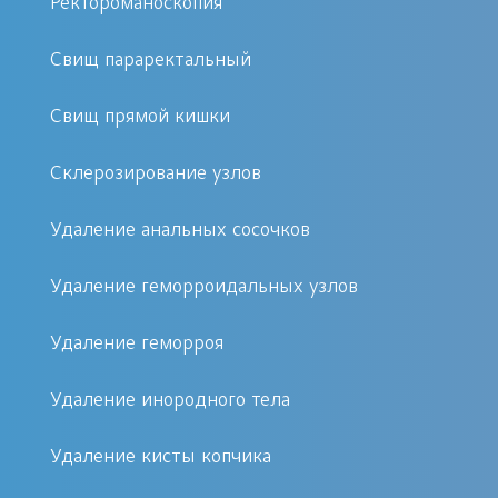
Все процедуры проходят с
Ректороманоскопия
применением современных
Свищ параректальный
анестетиков, а мы гарантируем
полную анонимность каждому
Свищ прямой кишки
пациенту.
Доступная цена: Мы уверены,
Склерозирование узлов
что качественное медицинское
Удаление анальных сосочков
обслуживание должно быть
доступным, поэтому предлагаем
Удаление геморроидальных узлов
разумную стоимость без
скрытых доплат.
Удаление геморроя
Что входит в нашу услугу?
Удаление инородного тела
Мы предлагаем комплексный подход.
Удаление кисты копчика
На первичной консультации врач-