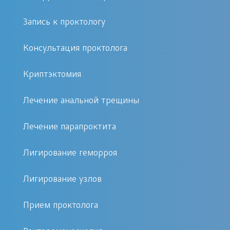
Почему стоит выбрать нашу клинику?
Запись к проктологу
Эффективные методики:
Консультация проктолога
Используем радиоволновую и
Криптэктомия
лазерную хирургию для
бескровного и точного удаления
Лечение анальной трещины
с минимальным повреждением
здоровых тканей.
Лечение парапроктита
Опытные специалисты:
Операции проводят проктологи с
Лигирование геморроя
многолетним стажем, что
Лигирование узлов
гарантирует высокий результат и
безопасность.
Прием проктолога
Комфорт и конфиденциальность: