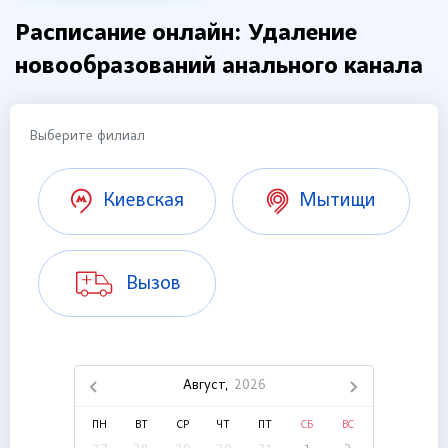
Расписание онлайн: Удаление
новообразований анального канала
Выберите филиал
Киевская
Мытищи
Вызов
Август,
2026
ПН
ВТ
СР
ЧТ
ПТ
СБ
ВС