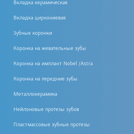
Вкладка керамическая
Установка коронки на имплант
показана в следующих случаях:
Вкладка циркониевая
Отсутствие одного или
Зубные коронки
нескольких зубов;
Коронка на жевательные зубы
Невозможность восстановить зуб
с помощью пломбы или вкладки;
Коронка на имплант Nobel /Astra
Желание улучшить эстетику
зубного ряда;
Коронка на передние зубы
Необходимость усилить
Металлокерамика
жевательную функцию.
Нейлоновые протезы зубов
Как проходит процедура
Пластмассовые зубные протезы
Процедура установки коронки на