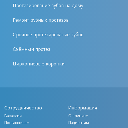
имплант Alpha Gate состоит из
Протезирование зубов на дому
нескольких этапов:
Ремонт зубных протезов
Осмотр и консультация с врачом-
Срочное протезирование зубов
стоматологом;
Подготовка и фиксация
Съёмный протез
абатмента на импланте;
Изготовление и установка
Циркониевые коронки
коронки из диоксида циркония;
Проверка прикуса и коррекция
при необходимости.
Преимущества процедуры в клинике
Сотрудничество
Информация
«Первый Доктор»
Вакансии
О клинике
Поставщикам
Пациентам