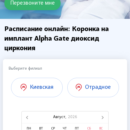
Расписание онлайн: Коронка на
имплант Alpha Gate диоксид
циркония
Выберите филиал
Киевская
Отрадное
Август,
2026
ПН
ВТ
СР
ЧТ
ПТ
СБ
ВС