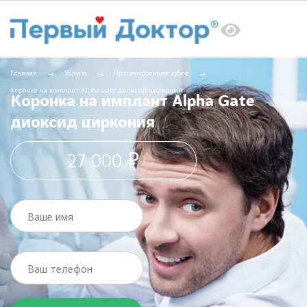
Главная
Услуги
Протезирование зубов
Коронка на имплант Alpha Gate диоксид циркония
Коронка на имплант Alpha Gate
диоксид циркония
27 000 ₽
Ваше имя
Ваш телефон