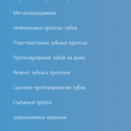
передней поверхности образуется
Металлокерамика
керамическая идеальная поверхность.
Нейлоновые протезы зубов
Фарфоровые виниры: являются одним
из самых лучших средств для
Пластмассовые зубные протезы
восстановления зубов, которые
Протезирование зубов на дому
потеряли цвет или истерлись.
Ремонт зубных протезов
Циркониевые виниры: отличаются
наибольшей прочностью,
Срочное протезирование зубов
естественной прозрачностью и
Съёмный протез
отвечают самым высоким требования
эстетики.
Циркониевые коронки
Люминиры