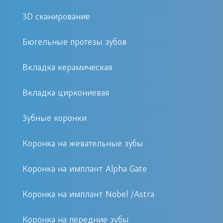
“накладные зубы” толщиной до 0,3
3D сканирование
мм, что позволяет приклеивать
люминиры поверх существующего
Бюгельные протезы зубов
зуба совершенно без обточки.
Вкладка керамическая
Благодаря винирам и люминирам у
врача — стоматолога есть
Вкладка циркониевая
возможность подарить Вам красивую
улыбку.
Зубные коронки
Коронка на жевательные зубы
Различают следующие виды виниров:
Коронка на имплант Alpha Gate
Керамические виниры: представляют
собой керамическую пластину,
Коронка на имплант Nobel /Astra
которая фиксируется на фронтальную
Коронка на передние зубы
поверхность зуба в результате чего на