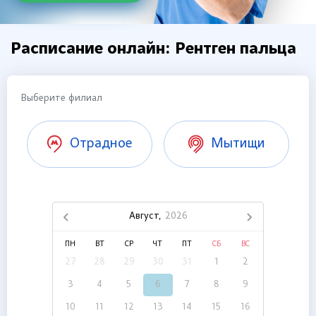
Расписание онлайн: Рентген пальца
Выберите филиал
Отрадное
Мытищи
Август,
2026
ПН
ВТ
СР
ЧТ
ПТ
СБ
ВС
27
28
29
30
31
1
2
3
4
5
6
7
8
9
10
11
12
13
14
15
16