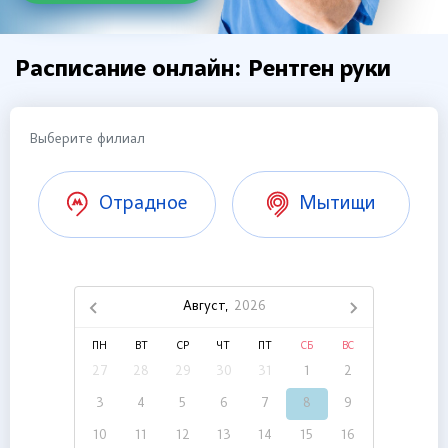
Расписание онлайн: Рентген руки
Выберите филиал
Отрадное
Мытищи
Август,
2026
ПН
ВТ
СР
ЧТ
ПТ
СБ
ВС
27
28
29
30
31
1
2
3
4
5
6
7
8
9
10
11
12
13
14
15
16