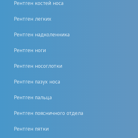
Рентген костей носа
Выполнение обследования любой
части верхней конечности
Рентген легких
заблаговременной подготовки не
требует. Снимок выполняется в
Рентген надколенника
прямой проекции следующих
участков:
Рентген ноги
Рентген носоглотки
Кисть. Фаланги пальцев
располагаются совместно и
Рентген пазух носа
укладываются на специальную
кассету. Кисть размещается
Рентген пальца
соответственно оси предплечья и
Рентген поясничного отдела
запястья.
Плечевой, локтевой суставы.
Рентген пятки
Фиксация показателей