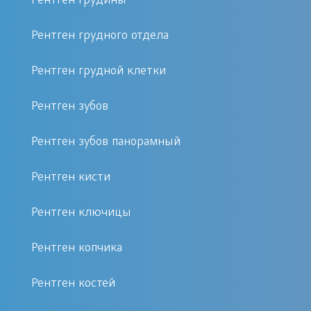
Рентген грудины
Процедура представляет собой
методику светового отображения
Рентген грудного отдела
структурных особенностей тканей и
Рентген грудной клетки
костного скелета на
рентгенологическом снимке с
Рентген зубов
использованием
специализированного оборудования.
Рентген зубов панорамный
Метод является безопасным для
Рентген кисти
организма, так как имеет низкий
уровень лучевого воздействия, не
Рентген ключицы
представляющего патологической
опасности.
Рентген копчика
Рентген костей
Как делают рентген руки