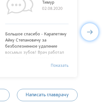
Тимур
02.08.2020
Большое спасибо - Карапетяну
Оказыва
Айку Степановичу за
безболе
безболезненное удаление
реально.
восьмых зубов! Врач работал
можно п
аккуратно и внимательно.
цене! О
Период заживания прошел
персона
Показать
легко. После удаления, смог
доброже
вылечить кариес на семерках.
отдельн
Все понравилось!
Гишян Б.
професс
Написать главврачу