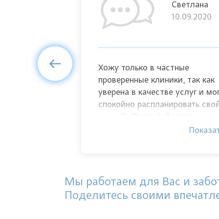
Кристина
Светлана
12.10.2015
10.09.2020
ных врачей,
Хожу только в частные
олько
проверенные клиники, так как
ришлось
уверена в качестве услуг и мо
ла данную
спокойно распланировать сво
день. В «Первый Доктор»
ь зуб.
записалась на удаление зуба.
Показать
Показа
андр! За
Операция прошла хорошо,
гкую руку, с
качественная анестезия и
 аккуратно и
прекрасный врач в лице Гулян
вели
А.К.! Заживление проходит
Мы работаем для Вас и забот
очень быстро, спасибо за
Поделитесь своими впечатл
профессионализм!