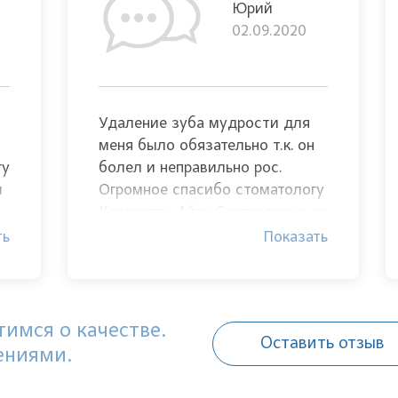
Юрий
02.09.2020
Удаление зуба мудрости для
меня было обязательно т.к. он
гу
болел и неправильно рос.
й
Огромное спасибо стоматологу
Карапетян Айку Степановичу за
качественное обезболивание и
ть
Показать
удаление!
имся о качестве.
Оставить отзыв
ениями.