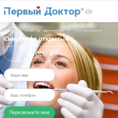
Главная
Услуги
Удаление зубов
Синуслифт открытый
Синуслифт открытый
28 000 ₽
Ваше имя
Ваш телефон