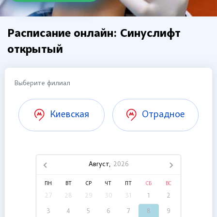
Расписание онлайн: Синуслифт
открытый
Выберите филиал
Киевская
Отрадное
Август,
2026
ПН
ВТ
СР
ЧТ
ПТ
СБ
ВС
27
28
29
30
31
1
2
3
4
5
6
7
8
9