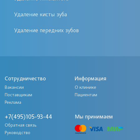
Процедура открытого синуслифта
Удаление кисты зуба
рекомендуется в следующих случаях:
Удаление передних зубов
Недостаточный объем костной
ткани верхней челюсти
Планирование установки зубных
имплантов
Атрофия костной ткани
Сотрудничество
Информация
вследствие длительного
Вакансии
О клинике
Поставщикам
Пациентам
отсутствия зубов
Реклама
Подготовка к сложной
имплантации
+7(495)105-93-44
Мы принимаем
Обратная связь
Как проходит процедура
Руководство