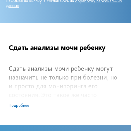
Нажимая на кнопку, я соглашаюсь на
обработку персональных
данных
Сдать анализы мочи ребенку
Сдать анализы мочи ребенку могут
назначить не только при болезни, но
и просто для мониторинга его
состояния. Это такое же часто
назначаемое исследование, как и
Подробнее
анализ крови. Многие родители
недооценивают значение данного
вида лабораторной диагностики и