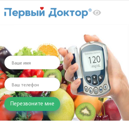
Главная
Услуги
Эндокринолог
Синдром Конна
Синдром Конна
Ваше имя
Ваш телефон