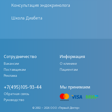
Причинами является опухоль коры
Консультация эндокринолога
надпочечников или разрастание ее
тканей, что приводит к избыточной
Школа Диабета
продукции альдостерона. Вследствие
этого в крови снижается количество
калия и кальция, нарушается обмен
веществ.
Сотрудничество
Информация
Проявление клинических симптомов следующее:
Вакансии
О клинике
Поставщикам
Пациентам
стойкое повышение
Реклама
артериального давления;
пульсирующая боль в голове,
+7(495)105-93-44
Мы принимаем
Обратная связь
тахикардия;
Руководство
чувство онемения в конечностях,
© 2002 – 2026 ООО «Первый Доктор»
судороги;