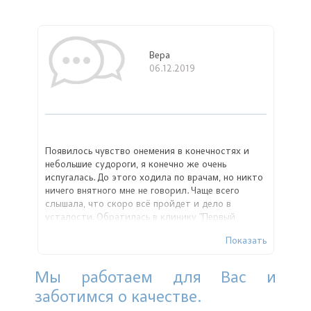
Вера
06.12.2019
Появилось чувство онемения в конечностях и
небольшие судороги, я конечно же очень
испугалась. До этого ходила по врачам, но никто
ничего внятного мне не говорил. Чаще всего
слышала, что скоро всё пройдет и дело в
усталости. Обратилась в клинику "Первый
Доктор", где эндокринолог Алексеева Марина
Показать
Алексеевна очень внимательно меня осмотрела и
выслушала. Доктор поставила диагноз —
синдром Конна. Назначила медикаментозную
Мы работаем для Вас и
терапию и объяснила про адаптацию после (где
заботимся о качестве.
учитывается режим дня, диета). Огромная
благодарность Марине Алексеевне!