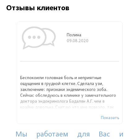
Отзывы клиентов
Полина
09.08.2020
Беспокоили головная боль и неприятные
ощущения в грудной клетке. Сделала узи,
заключение: признаки эндемического зоба.
Сейчас обследуюсь в клинике у замечательного
доктора эндокринолога Бадалян А.Г. чем я
крайне довольна. Считаю что мне повезло, так
как я могу проходить лечение у специалиста
Показать
такого высокого уровня!
Мы работаем для Вас и