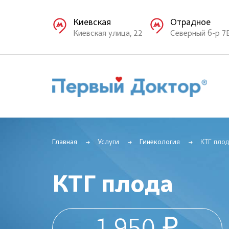
Киевская
Отрадное
Киевская улица, 22
Северный б-р 7
Главная
Услуги
Гинекология
КТГ плод
КТГ плода