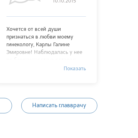
10.10.2015
Хочется от всей души
признаться в любви моему
гинекологу, Карлы Галине
Эмировне! Наблюдалась у нее
по беременности и осталась
очень довольна. Галина
Показать
Эмировна постоянно держала
все под контролем,
своевременно выявила у меня
пиелонефрит и очень грамотно
Написать главврачу
его устранила. Также хочется
сказать не только о ее
профессиональных качествах,
но и отметить ее человеческие
достоинства.Галина Эмировна