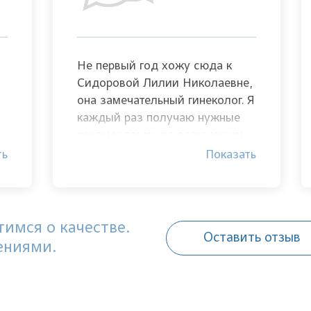
Не первый год хожу сюда к
Сидоровой Лилии Николаевне,
она замечательный гинеколог. Я
каждый раз получаю нужные
рекомендации по волнующим
!
меня вопросам! Спасибо Вам
ть
Показать
за Ваш профессионализм.
имся о качестве.
Оставить отзыв
ениями.