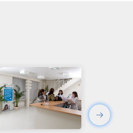
очень чуткая, добрая и
красивая женщина, что не
может не располагать к себе!
После приема у меня нет
ощущения, что меня развели на
деньги. Советую ее всем и буду
везде и всегда ее хвалить.
Хотелось бы, чтобы
руководство отмечало таких
сотрудников.