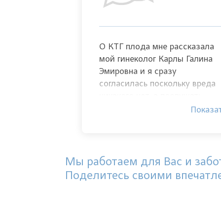
О КТГ плода мне рассказала
мой гинеколог Карлы Галина
Эмировна и я сразу
согласилась поскольку вреда
никакого нет, а послушать
сердечко плода - очень важно
Показа
Процедура абсолютно
безболезненная и приятно
удивила низкая цена
Мы работаем для Вас и забот
Поделитесь своими впечатл