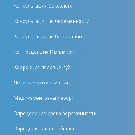
Консультация Сексолога
Выбирая клинику «Первый Доктор»
Консультация по беременности
для прохождения лазеротерапии, вы
получаете следующие преимущества:
Консультация по бесплодию
Высококвалифицированные
Контрацепция Импланон
врачи с многолетним опытом
Коррекция половых губ
Современное оборудование
Доступная цена и возможность
Лечение миомы матки
быстрого записаться на прием
Положительные отзывы
Медикаментозный аборт
пациенток
Определение срока беременности
Подготовка к процедуре
Определить пол ребенка