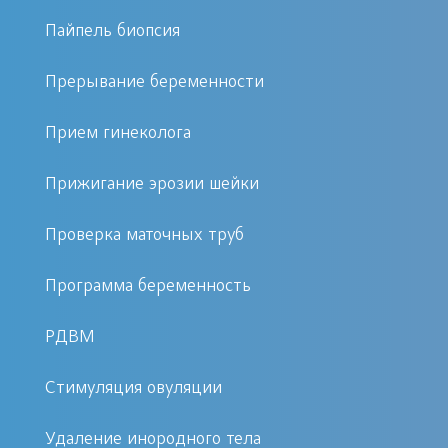
Перед проведением сеанса
Пайпель биопсия
лазеротерапии необходимо
проконсультироваться с врачом. В
Прерывание беременности
некоторых случаях потребуется
Прием гинеколога
предварительная сдача анализов,
чтобы исключить противопоказания.
Прижигание эрозии шейки
Специалист также может
порекомендовать специальную
Проверка маточных труб
подготовку для максимальной
Программа беременность
эффективности процедуры.
РДВМ
Реабилитация и уход после
процедуры
Стимуляция овуляции
После лазеротерапии не требуется
Удаление инородного тела