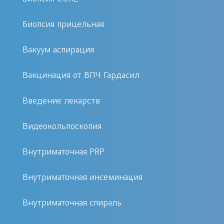
оборудования, что гарантирует
качественный и безопасный
Биопсия прицельная
результат.
Вакуум аспирация
Показания к проведению
Вакцинация от ВПЧ Гардасил
Лазеротерапия применяется при
Введение лекарств
различных гинекологических
заболеваниях. Среди основных
Видеокольпоскопия
показаний:
Внутриматочная PRP
Эрозия шейки матки
Внутриматочная инсеминация
Воспалительные процессы
Болезненные менструации
Внутриматочная спираль
Хронические инфекции