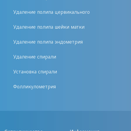
длительная реабилитация. Пациентка
Удаление полипа цервикального
может сразу вернуться к обычной
жизни. Тем не менее, рекомендуется в
Удаление полипа шейки матки
течение нескольких дней избегать
физических нагрузок и половых
Удаление полипа эндометрия
контактов для полного
восстановления тканей.
Удаление спирали
Установка спирали
Фолликулометрия