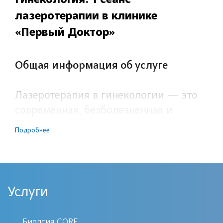
лазеротерапии в клинике
«Первый Доктор»
Общая информация об услуге
Лазеротерапия в гинекологии — это
современная, безболезненная и
эффективная методика лечения
Подробнее
различных заболеваний. В клинике
«Первый Доктор» вы можете пройти 1
сеанс лазеротерапии по доступной
цене. Процедура проводится
Услуги
квалифицированными специалистами
с использованием новейшего
Биопсия CORE