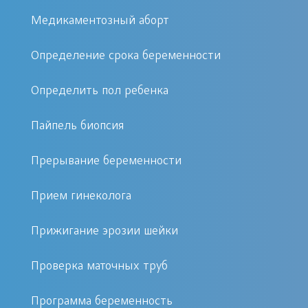
женщине внутриматочная спираль
Медикаментозный аборт
подходит. В частности, ставить ее
Определение срока беременности
нежелательно тем женщинам,
которые не рожали и которые не
Определить пол ребенка
ведут половую жизнь регулярно.
Внутриматочная спираль
Пайпель биопсия
противопоказана при наличии
Прерывание беременности
влагалищных инфекционных
болезней — гонореи, хламидиоза и
Прием гинеколога
прочих. Опухоли любого типа, в
особенности в области матки —
Прижигание эрозии шейки
серьезное противопоказание для
установки.
Проверка маточных труб
Квалифицированный гинеколог –
Программа беременность