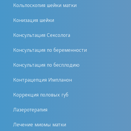
спирали очевидны:
Кольпоскопия шейки матки
эффективное препятствие для
Конизация шейки
зачатия;
Консультация Сексолога
легкость установки;
невысокая стоимость (цена
Консультация по беременности
зависит от фирмы изготовителя);
длительность действия;
Консультация по бесплодию
легкое удаление;
отсутствие отрицательного
Контрацепция Импланон
воздействия на
Коррекция половых губ
репродуктивность.
Лазеротерапия
Противопоказания
Лечение миомы матки
Следует сказать, что не всякой