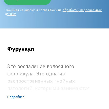
Нажимая на кнопку, я соглашаюсь на
обработку персональных
данных
Фурункул
Это воспаление волосяного
фолликула. Это одна из
распространенных гнойных
патологий, которыми занимаются
хирурги. При всей кажущейся
Подробнее
простоте лечение фурункула далеко