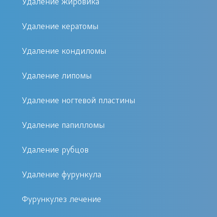
Удаление жировика
Стрептококк.
Удаление кератомы
Кишечная палочка.
Протей.
Удаление кондиломы
Клебсиелла.
Удаление липомы
Соответственно, в лечении фурункула
большое значение имеет
Удаление ногтевой пластины
антибактериальная терапия. Она
Удаление папилломы
будет основной в случае
консервативного лечения, и
Удаление рубцов
вспомогательной при хирургическом
пособии.
Удаление фурункула
Фурункулез лечение
Принципы лечения