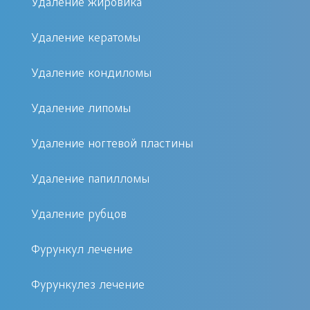
Удаление жировика
лечение «по поводу фурункула». И оно
может включать различные аспекты:
Удаление кератомы
Удаление кондиломы
Антибактериальную терапию.
Физиотерапию.
Удаление липомы
Обкалывание фурункула
различными растворами.
Удаление ногтевой пластины
Хирургическую операцию.
Удаление папилломы
Антибиотики
Удаление рубцов
Антибактериальную терапию в нашей
Фурункул лечение
стране нередко проводят путем
внутримышечных инъекций, хотя
Фурункулез лечение
гораздо безопаснее принимать