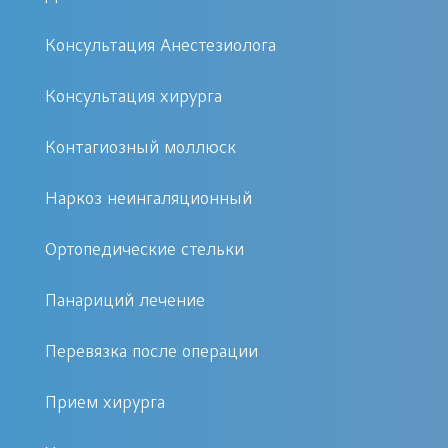
Удаление гигромы рекомендуется при
Консультация Анестезиолога
следующих состояниях:
Консультация хирурга
Болезненность при движении
Контагиозный моллюск
Наличие косметического
дефекта
Наркоз неингаляционный
Резкий рост гигромы
Воспаление или нарушение
Ортопедические стельки
функции сустава
Панариций лечение
Как проходит процедура удаления
Перевязка после операции
гигромы
Прием хирурга
Процедура проводится под местной