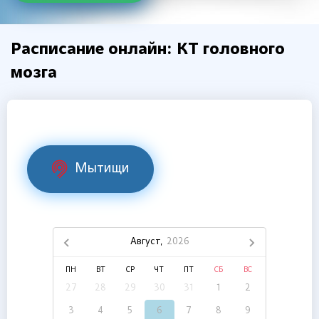
Расписание онлайн: КТ головного
мозга
Мытищи
Август,
2026
ПН
ВТ
СР
ЧТ
ПТ
СБ
ВС
27
28
29
30
31
1
2
3
4
5
6
7
8
9