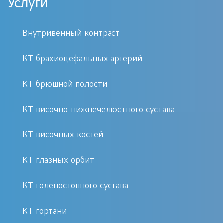
Услуги
вид обследования в диагностике
характеризуется высокой точностью и
Внутривенный контраст
информативностью. Принцип
аппарата компьютерного томографа
КТ брахиоцефальных артерий
основан на применении
КТ брюшной полости
рентгеновского излучения, но
излучатель отличается от
КТ височно-нижнечелюстного сустава
рентгеновского аппарата. В
компьютерном томографе
КТ височных костей
специальная труба вращается вокруг
КТ глазных орбит
тела пациента либо неподвижно
расположена под определенным
КТ голеностопного сустава
углом к нему и создает конусный
пучок лучей.
КТ гортани