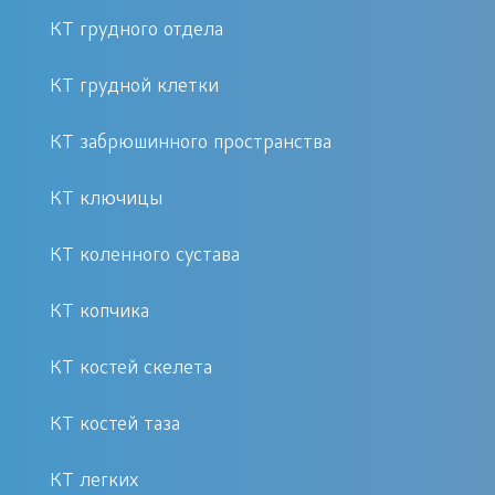
КТ грудного отдела
КТ головного мозга показывает:
КТ грудной клетки
Аневризмы
Опухоли и кисты
КТ забрюшинного пространства
Аномалии развития
Кровоизлияния и инсульты
КТ ключицы
Переломы основания черепа
КТ коленного сустава
Травмы и гематомы
Энцефалит, абсцесс
КТ копчика
Наличие инородных тел
Кровотечения
КТ костей скелета
Единственным безоговорочным
КТ костей таза
запретом для прохождения КТ-
КТ легких
диагностики является беременность.