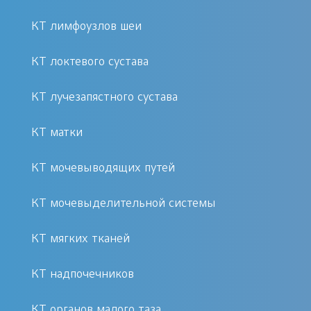
Специфических требований к
КТ лимфоузлов шеи
подготовке компьютерной
томографии головного мозга нет.
КТ локтевого сустава
Рекомендуется воздержаться от
КТ лучезапястного сустава
приема пищи и напитков за два часа
до обследования. На процедуру
КТ матки
нельзя брать вещи из металла.
КТ мочевыводящих путей
КТ мочевыделительной системы
КТ мягких тканей
КТ надпочечников
КТ органов малого таза