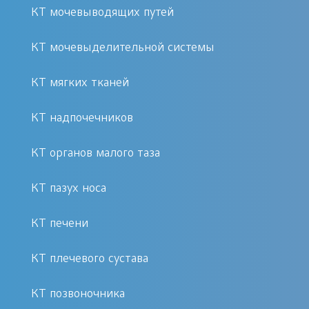
точной диагностики.
КТ мочевыводящих путей
Опытные врачи-рентгенологи с
большим стажем работы.
КТ мочевыделительной системы
Удобная запись на процедуру и
КТ мягких тканей
отсутствие очередей.
Доступная цена на КТ сосудов
КТ надпочечников
головы.
КТ органов малого таза
Подготовка к процедуре
КТ пазух носа
Специальной подготовки перед КТ
КТ печени
сосудов головы не требуется, однако
перед исследованием желательно
КТ плечевого сустава
исключить прием пищи за 2–3 часа.
Также важно уведомить врача о
КТ позвоночника