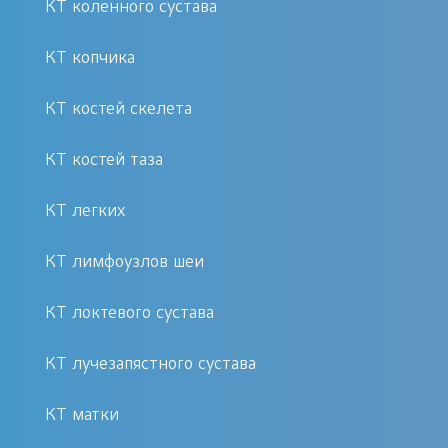
КТ коленного сустава
Процедура КТ сосудов головы
проходит быстро и безболезненно.
КТ копчика
Пациента укладывают на
диагностический стол, который
КТ костей скелета
плавно перемещается внутрь
томографа. Аппарат создает
КТ костей таза
послойные снимки сосудов головы,
КТ легких
что позволяет получить подробную
информацию о состоянии сосудистой
КТ лимфоузлов шеи
системы.
КТ локтевого сустава
Преимущества процедуры в клинике
«Первый Доктор»
КТ лучезапястного сустава
КТ матки
Современное оборудование для