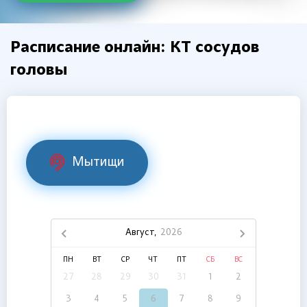
Расписание онлайн: КТ сосудов
головы
Мытищи
Август,
2026
ПН
ВТ
СР
ЧТ
ПТ
СБ
ВС
27
28
29
30
31
1
2
3
4
5
6
7
8
9