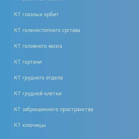
КТ сосудов головы рекомендуется
КТ глазных орбит
при подозрении на следующие
КТ голеностопного сустава
патологии:
КТ головного мозга
Сужение или расширение
сосудов головного мозга.
КТ гортани
Аневризмы или тромбозы.
КТ грудного отдела
Подозрение на инсульт.
Головные боли неизвестного
КТ грудной клетки
происхождения.
Травмы головы или сосудов шеи.
КТ забрюшинного пространства
Как проходит процедура
КТ ключицы